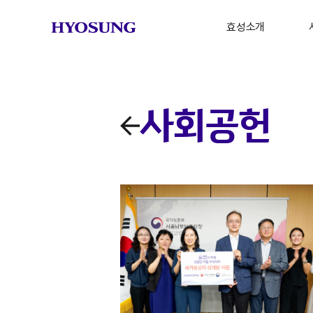
효성소개
그룹소개
연혁
중
사회공헌
글로벌 네트워크
브랜드 스토리
CI
기
Milestones