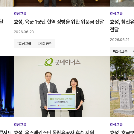
효성그룹
효성그룹
달
효성, 육군 1군단 현역 장병을 위한 위문금 전달
효성, 참전
전달
2026.06.23
2026.06.21
#효성그룹
#사회공헌
#효성그룹
효성그룹
효성그룹
 콘서트
효성, 우즈베키스탄 독립유공자 후손 지원
효성, 호국