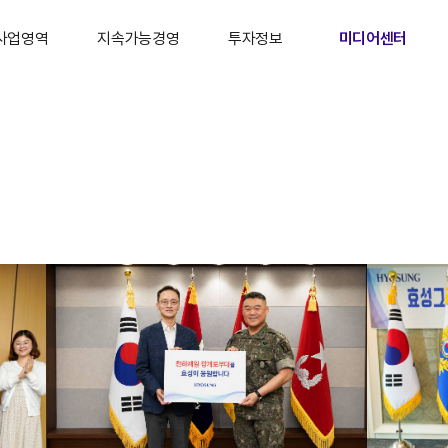
사업영역
지속가능경영
투자정보
미디어센터
섬유 · 무역
지속가능경영 개요
IR 개요
주요 소식
공업 · 건설
Environmental
경영정보
뉴스룸
화학
Social
재무정보
소셜미디어
정보통신
Governance
주식정보
라이브러리
타 사업분야
자료실
공시 및 공고
IR 자료실