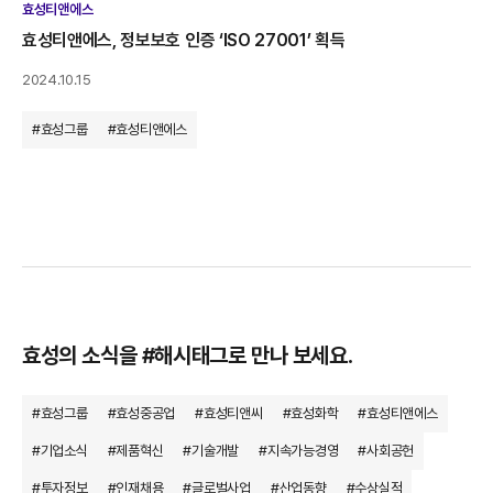
효성티앤에스
효성티앤에스, 정보보호 인증 ‘ISO 27001’ 획득
2024.10.15
#효성그룹
#효성티앤에스
효성의 소식을 #해시태그로 만나 보세요.
#효성그룹
#효성중공업
#효성티앤씨
#효성화학
#효성티앤에스
#기업소식
#제품혁신
#기술개발
#지속가능경영
#사회공헌
#투자정보
#인재채용
#글로벌사업
#산업동향
#수상실적