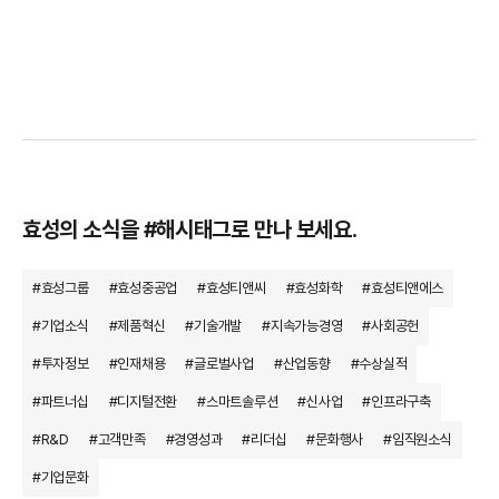
효성의 소식을 #해시태그로 만나 보세요.
#효성그룹
#효성중공업
#효성티앤씨
#효성화학
#효성티앤에스
#기업소식
#제품혁신
#기술개발
#지속가능경영
#사회공헌
#투자정보
#인재채용
#글로벌사업
#산업동향
#수상실적
#파트너십
#디지털전환
#스마트솔루션
#신사업
#인프라구축
#R&D
#고객만족
#경영성과
#리더십
#문화행사
#임직원소식
#기업문화