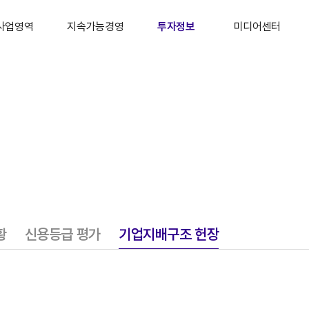
사업영역
지속가능경영
투자정보
미디어센터
섬유 · 무역
지속가능경영 개요
IR 개요
주요 소식
공업 · 건설
Environmental
경영정보
뉴스룸
화학
Social
재무정보
소셜미디어
정보통신
Governance
주식정보
라이브러리
타 사업분야
자료실
공시 및 공고
IR 자료실
황
신용등급 평가
기업지배구조 헌장