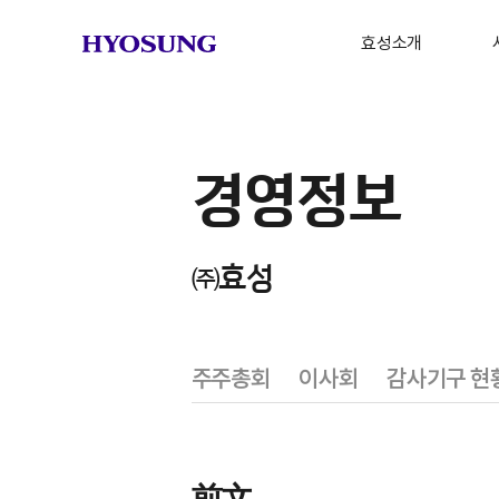
효성소개
그룹소개
연혁
중
경영정보
글로벌 네트워크
브랜드 스토리
㈜효성
CI
기
Milestones
주주총회
이사회
감사기구 현